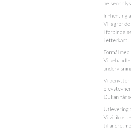
helseopplys
Innhenting 
Vi lagrer d
i forbindels
i etterkant.
Formål med
Vi behandler
undervisnin
Vi benytter 
elevstevner 
Du kan når s
Utlevering a
Vi vil ikke 
til andre, me