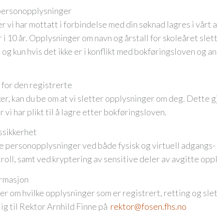
 personopplysninger
 vi har mottatt i forbindelse med din søknad lagres i vårt 
 i 10 år. Opplysninger om navn og årstall for skoleåret slet
 og kun hvis det ikke er i konflikt med bokføringsloven og a
 for den registrerte
er, kan du be om at vi sletter opplysninger om deg. Dette g
 vi har plikt til å lagre etter bokføringsloven.
ssikkerhet
ne personopplysninger ved både fysisk og virtuell adgangs-
roll, samt ved kryptering av sensitive deler av avgitte opp
rmasjon
 om hvilke opplysninger som er registrert, retting og slet
lig til Rektor Arnhild Finne på
rektor@fosen.fhs.no