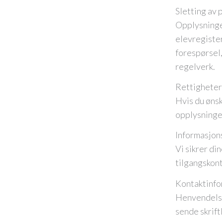
Sletting av
Opplysninger
elevregister
forespørsel,
regelverk.
Rettigheter
Hvis du ønsk
opplysninger
Informasjon
Vi sikrer di
tilgangskont
Kontaktinfo
Henvendelser
sende skrift