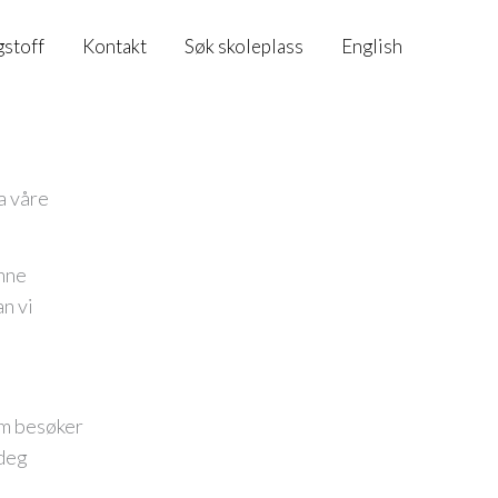
gstoff
Kontakt
Søk skoleplass
English
a våre
enne
n vi
om besøker
 deg