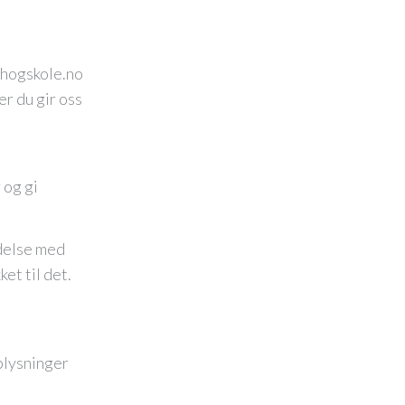
ehogskole.no
er du gir oss
 og gi
ndelse med
et til det.
plysninger