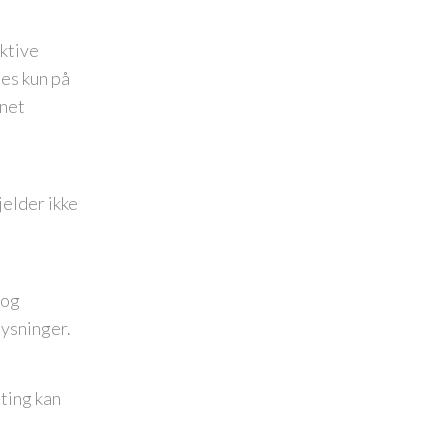
aktive
tes kun på
nnet
jelder ikke
 og
lysninger.
ting kan