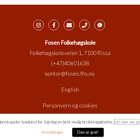
Fosen Folkehøgskole
Folkehøgskoleveien 1, 7100 Rissa
(+47)40601638
kontor@fosen.fhs.no
English
Personvern og cookies
Copyright © 2026
Fosen Folkehøgskole
onskapsler (cookies) for å gi deg en best mulig brukeropplevelse.
Les mer om pe
Innstillinger
Den er grei!