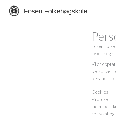
Hopp
Fosen Folkehøgskole
rett
til
innholdet
Pers
Fosen Folkeh
søkere og br
Vi er opptat
personverner
behandler d
Cookies
Vi bruker in
siden best k
relevant og 