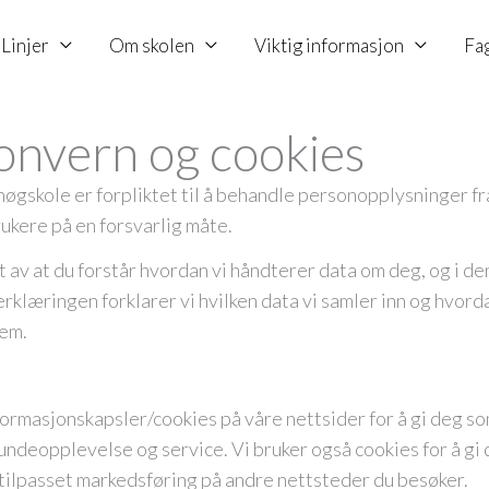
Linjer
Om skolen
Viktig informasjon
Fa
onvern og cookies
øgskole er forpliktet til å behandle personopplysninger fr
ukere på en forsvarlig måte.
t av at du forstår hvordan vi håndterer data om deg, og i d
klæringen forklarer vi hvilken data vi samler inn og hvorda
em.
formasjonskapsler/cookies på våre nettsider for å gi deg s
undeopplevelse og service. Vi bruker også cookies for å gi
tilpasset markedsføring på andre nettsteder du besøker.