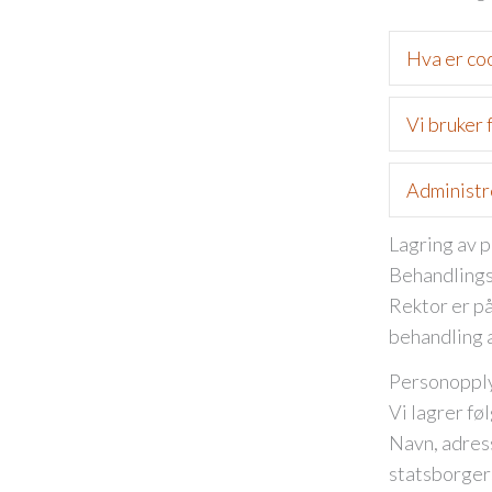
Hva er co
Vi bruker
Administr
Lagring av 
Behandlings
Rektor er p
behandling 
Personopply
Vi lagrer f
Navn, adres
statsborgers