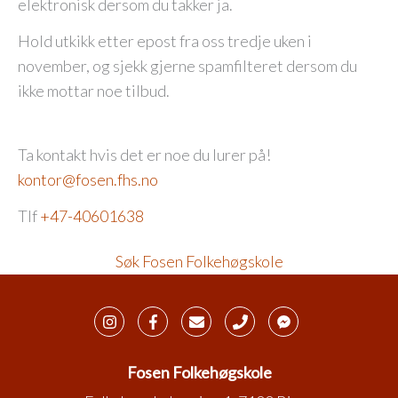
elektronisk dersom du takker ja.
Hold utkikk etter epost fra oss tredje uken i
november, og sjekk gjerne spamfilteret dersom du
ikke mottar noe tilbud.
Ta kontakt hvis det er noe du lurer på!
kontor@fosen.fhs.no
Tlf
+47-40601638
Søk Fosen Folkehøgskole
Fosen Folkehøgskole