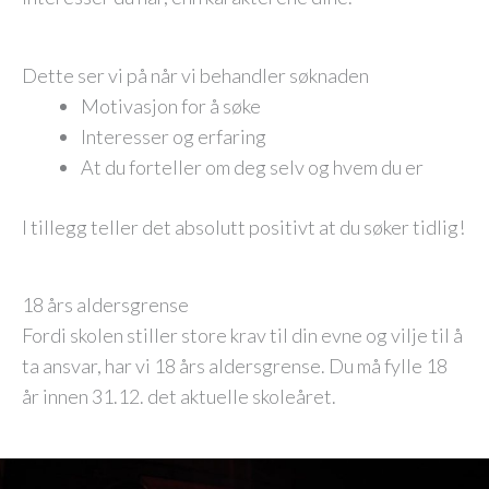
Dette ser vi på når vi behandler søknaden
Motivasjon for å søke
Interesser og erfaring
At du forteller om deg selv og hvem du er
I tillegg teller det absolutt positivt at du søker tidlig!
18 års aldersgrense
Fordi skolen stiller store krav til din evne og vilje til å
ta ansvar, har vi 18 års aldersgrense. Du må fylle 18
år innen 31.12. det aktuelle skoleåret.