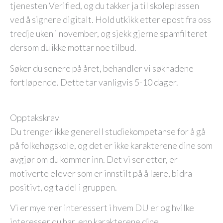
tjenesten Verified, og du takker ja til skoleplassen
ved å signere digitalt. Hold utkikk etter epost fra oss
tredje uken i november, og sjekk gjerne spamfilteret
dersom du ikke mottar noe tilbud.
Søker du senere på året, behandler vi søknadene
fortløpende. Dette tar vanligvis 5-10 dager.
Opptakskrav
Du trenger ikke generell studiekompetanse for å gå
på folkehøgskole, og det er ikke karakterene dine som
avgjør om du kommer inn. Det vi ser etter, er
motiverte elever som er innstilt på å lære, bidra
positivt, og ta del i gruppen.
Vi er mye mer interessert i hvem DU er og hvilke
interesser du har, enn karakterene dine.