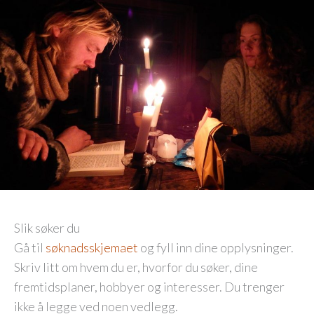
Slik søker du
Gå til
søknadsskjemaet
og fyll inn dine opplysninger.
Skriv litt om hvem du er, hvorfor du søker, dine
fremtidsplaner, hobbyer og interesser. Du trenger
ikke å legge ved noen vedlegg.