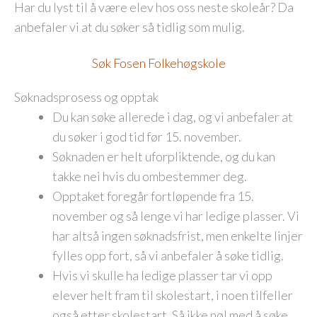
Har du lyst til å være elev hos oss neste skoleår? Da
anbefaler vi at du søker så tidlig som mulig.
Søk Fosen Folkehøgskole
Søknadsprosess og opptak
Du kan søke allerede i dag, og vi anbefaler at
du søker i god tid før 15. november.
Søknaden er helt uforpliktende, og du kan
takke nei hvis du ombestemmer deg.
Opptaket foregår fortløpende fra 15.
november og så lenge vi har ledige plasser. Vi
har altså ingen søknadsfrist, men enkelte linjer
fylles opp fort, så vi anbefaler å søke tidlig.
Hvis vi skulle ha ledige plasser tar vi opp
elever helt fram til skolestart, i noen tilfeller
også etter skolestart. Så ikke nøl med å søke