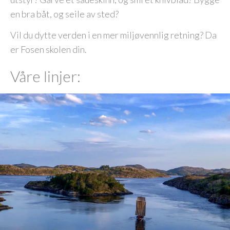
en bra båt, og seile av sted?
Vil du dytte verden i en mer miljøvennlig retning? Da
er Fosen skolen din.
Våre linjer: