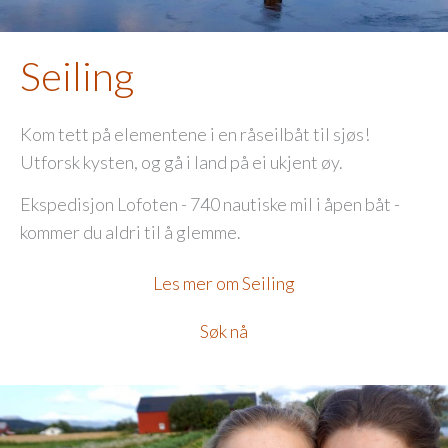
Seiling
Kom tett på elementene i en råseilbåt til sjøs!
Utforsk kysten, og gå i land på ei ukjent øy.
Ekspedisjon Lofoten - 740 nautiske mil i åpen båt -
kommer du aldri til å glemme.
Les mer om Seiling
Søk nå