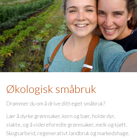
Økologisk småbruk
Drømmer du om å drive ditt eget småbruk?
Lær å dyrke grønnsaker, korn og bær, holde dyr,
slakte, og å videreforedle grønnsaker, melk og kjøtt.
Skogsarbeid, regenerativt landbruk og markedshage.