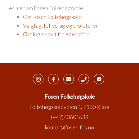
Les mer om Fosen Folkehøgskole
Om Fosen Folkehøgskole
Valgfag, fellesfag og skoleturer
Økologisk mat fra egen gård
Fosen Folkehøgskole
Folkehøgskoleveien 1, 7100 Rissa
(+47)40601638
kontor@fosen.fhs.no